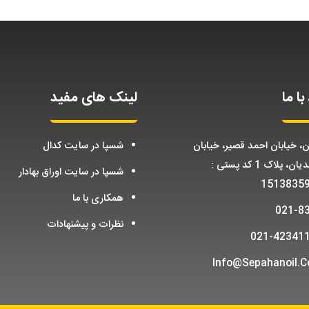
با ما
لینک های مفید
ن، خیابان احمد قصیر، خیابان
شسپا در سایت کدال
احمدیان، پلاک 1 کد پستی :
شسپا در سایت اوراق بهادار
1513835
همکاری با ما
021-8
نظرات و پیشنهادات
021-42341
Info@sepahanoil.