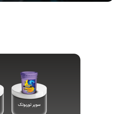
سوپر توربوتک