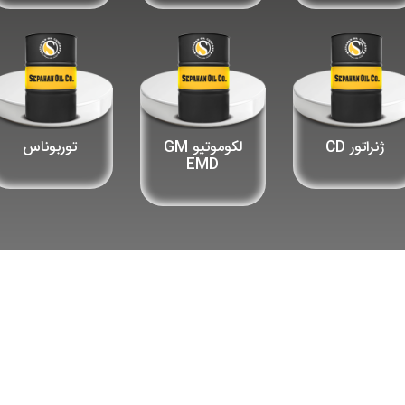
ژنراتور CD
لکوموتیو GM
توربوناس
EMD