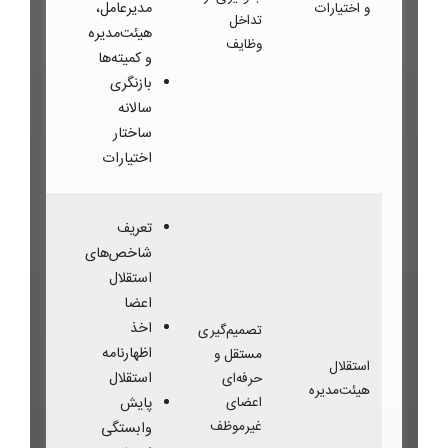
مدیرعامل،
و اختیارات
تداخل
هیئت‌مدیره
وظایف
و کمیته‌ها
بازنگری
سالانه
ساختار
اختیارات
تعریف
شاخص‌های
استقلال
اعضا
اخذ
تصمیم‌گیری
اظهارنامه
مستقل و
استقلال
استقلال
حرفه‌ای
هیئت‌مدیره
اعضای
پایش
غیرموظف
وابستگی