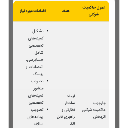
اصول حاکمیت
هدف
اقدامات مورد نیاز
شرکتی
تشکیل
کمیته‌های
تخصصی
شامل
حسابرسی،
انتصابات و
ریسک
تصویب
منشور
کمیته‌های
ایجاد
تخصصی
چارچوب
ساختار
تصویب
حاکمیت شرکتی
نظارتی و
اثربخش
راهبری قابل
برنامه‌های
اتکا
سالانه