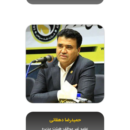
حميدرضا دهقانی
عضو غیر موظف هیئت مدیره