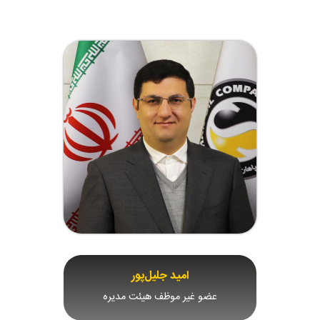
امید جلیل‌پور
عضو غیر موظف هیئت مدیره