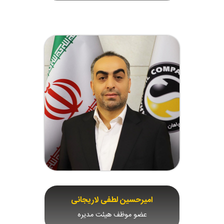
امیرحسین لطفی لاریجانی
عضو موظف هیئت مدیره