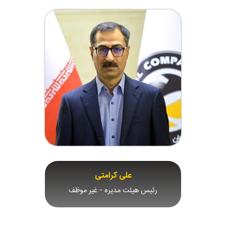
علی کرامتی
رئیس هیئت مدیره - غیر موظف