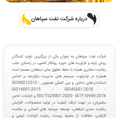
درباره شرکت نفت سپاهان
شركت نفت سپاهان به عنوان يكی از بزرگترين توليد كنندگان
روغن پایه و فرآورده های حوزه روانكار كشور، در راستای جلب
رضايت مشتری همراه با حفظ حقوق ساير ذينفعان مصمم است
همواره در چارچوب سيستم های مديريت یکپارچه بر اساس
استانداردهای داخلی و بین المللی همچون ISO90012015 -
ISO14001:2015 - ISO45001:2018 -
ISO/TS29001:2020- IATF16949:2016 و الزامات خاص
مشتریان، در جهت ارتقاء کیفیت در تولید محصولات، افزایش
رضایت مندی ذینفعان، توسعه سرمایه های انسانی و سلامت
کارکنان، حفاظت از محیط زیست، رعایت الزامات ایمنی و