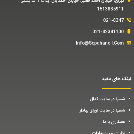
تهران، خیابان احمد قصیر، خیابان احمدیان، پلاک 1 کد پستی :
1513835911
021-8347
021-42341100
Info@sepahanoil.com
لینک های مفید
شسپا در سایت کدال
شسپا در سایت اوراق بهادار
همکاری با ما
نظرات و پیشنهادات