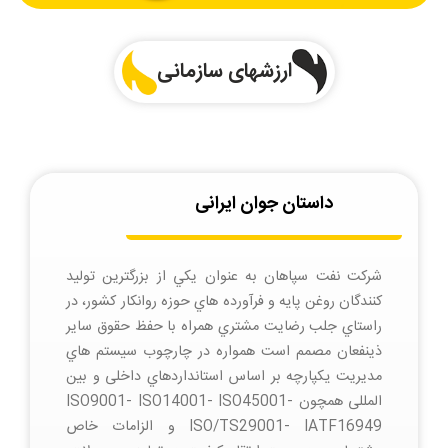
ارزشهای سازمانی
داستان جوان ایرانی
شركت نفت سپاهان به عنوان يكي از بزرگترين توليد
كنندگان روغن پایه و فرآورده هاي حوزه روانكار كشور، در
راستاي جلب رضايت مشتري همراه با حفظ حقوق ساير
ذينفعان مصمم است همواره در چارچوب سيستم هاي
مديريت یکپارچه بر اساس استانداردهاي داخلی و بین
المللی همچون ISO9001- ISO14001- ISO45001-
ISO/TS29001- IATF16949 و الزامات خاص